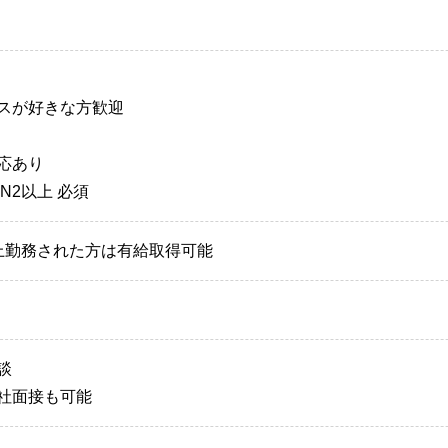
スが好きな方歓迎
応あり
N2以上 必須
上勤務された方は有給取得可能
談
社面接も可能