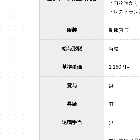
・荷物預かり
・レストラン
服装
制服貸与
給与形態
時給
基準単価
1,150円～
賞与
無
昇給
有
退職手当
無